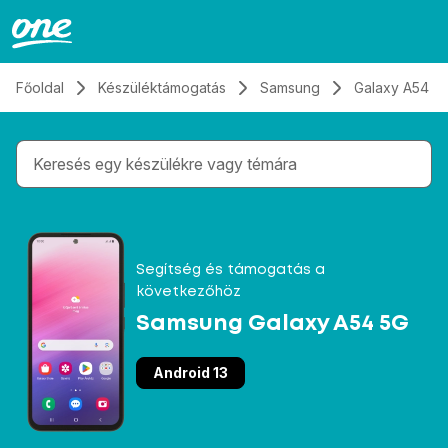
Átugrás, tovább a tartalomhoz
Főoldal
Készüléktámogatás
Samsung
Galaxy A54 5
Gépelés közben megjelennek a keresési javaslatok 
Segítség és támogatás a
következőhöz
Samsung Galaxy A54 5G
Android 13