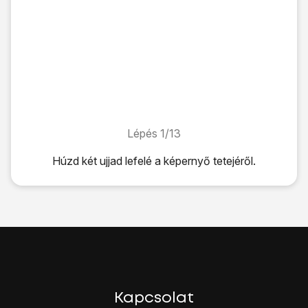
Lépés 1/13
Lépés 1/13
Húzd két ujjad
lefelé
a képernyő tetejéről.
Húzd két ujjad
lefelé
a képernyő tetejéről.
Kattints
a beállítások ikonra
.
Válaszd a
Fiókok és biztonsági mentés
lehetőséget.
Válaszd a
Fiókok kezelése
lehetőséget.
Válaszd a
Fiók hozzáadása
lehetőséget.
Válaszd a
Google
lehetőséget.
Amennyiben nincs Google-fiókod, válaszd a
Fiók létreho
Válaszd az
E-mail-cím vagy telefonszám
lehetőséget, és í
Kapcsolat