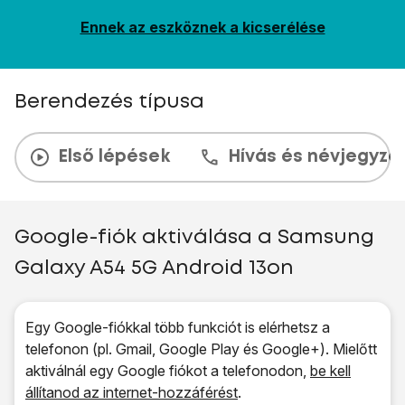
Ennek az eszköznek a kicserélése
Berendezés típusa
Első lépések
Hívás és névjegyzé
Google-fiók aktiválása a Samsung
Galaxy A54 5G Android 13on
Egy Google-fiókkal több funkciót is elérhetsz a
telefonon (pl. Gmail, Google Play és Google+). Mielőtt
aktiválnál egy Google fiókot a telefonodon,
be kell
állítanod az internet-hozzáférést
.