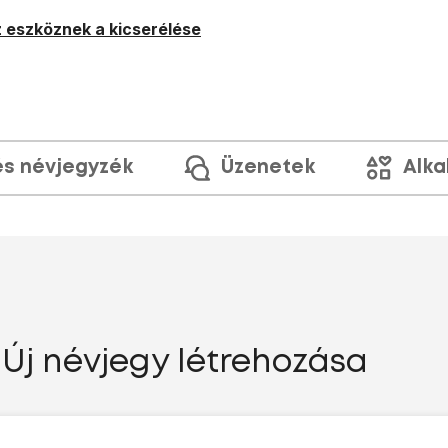
 eszköznek a kicserélése
és névjegyzék
Üzenetek
Alka
Új névjegy létrehozása