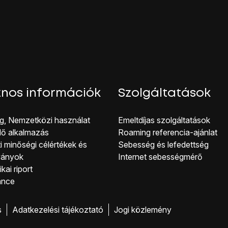
 melletti legördülő menüt
.
lefonszám típust
.
lletti hozzáadás ikonra
, és írd be a kívánt e-mail címet.
melletti legördülő menüt
.
ail cím típust
.
ációt is csatolhatsz a névjegyhez. A következő lépések két p
 7a.
a, lásd 7b.
nos információk
Szolgáltatások
ása ikonra
.
ez:
g, Nemzetközi használat
Emeltdíjas szolgáltatások
se
lehetőséget.
lő alkalmazás
Roaming referencia-ajánlat
irányítsd
a kamera lencsét
a kívánt motívum felé, és kattints
a 
i minőségi célérté kek és
Sebesség és lefedettség
éget.
ványok
Internet sebességmérő
ozzáadásához:
kai riport
éget.
ance
appát.
pet
.
s
Adatkezelési tájékoztató
Jogi közlemény
t helyére, hogy kiválaszd
a kívánt részletet
.
séget.