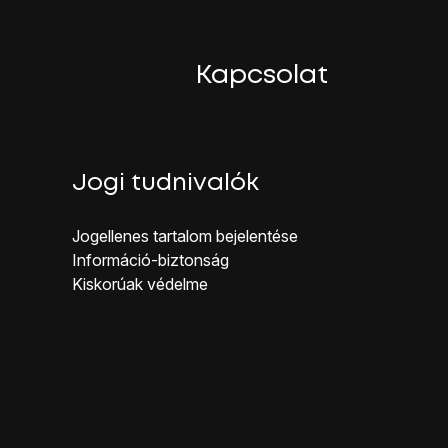
Kapcsolat
éldát mutatnak be:
Jogi tudnivalók
Jogellenes ta rtalom bejelentése
Inf ormáció-biztonság
kamera ikonra
.
Kiskorúak véd elme