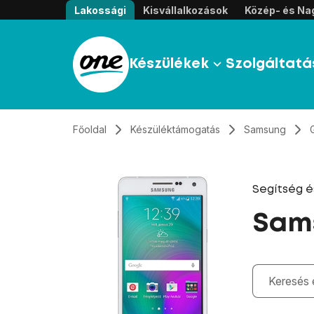
Átugrás, tovább a tartalomhoz
Lakossági
Kisvállalkozások
Közép- és Nag
Készülékek
Szolgáltatá
Főoldal
Készüléktámogatás
Samsung
Segítség 
Sam
Gépelés kö