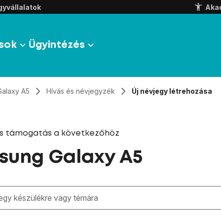
yvállalatok
Aka
sok
Ügyintézés
Galaxy A5
Hívás és névjegyzék
Új névjegy létrehozása
és támogatás a következőhöz
sung Galaxy A5
zben megjelennek a keresési javaslatok a mező alatt