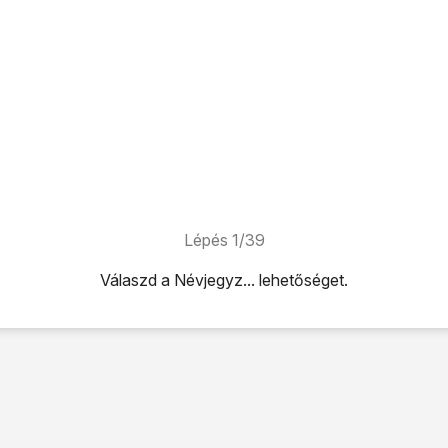
Lépés 1/39
Válaszd a
Névjegyz...
lehetőséget.
lehetőséget.
ikonra
.
ti legördülő menüt
.
etőséget.
m
mezőre, és írd be a kívánt telefonszámot.