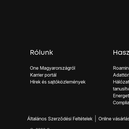
Nyisd le
a telefonszám
Válaszd ki
a kívánt te
Kattints az
"E-mail" me
Nyisd le
az e-mail cím 
Válaszd ki
a kívánt e-m
Számos további inform
Kép hozzáadása, lásd
Csengőhang hozzáadás
Rólunk
Hasz
Kattints
a kép hozzáad
Egy új kép készítéséh
One Magyar országról
Roamin
Válaszd a
Kép készíté
Karrier portál
Adattör
Egy kép készítéséhez 
Hírek és sajtóközlemények
Hálózat
Válaszd az
OK
lehetős
tanusít
Egy már létező kép h
Energeti
Válaszd a
Kép
lehetős
Co mpli
Keresd meg a kívánt m
Válaszd ki
a kívánt ké
Általános Szerződési Feltételek
Online vásárlá
Húzd a keretet a kíván
Válaszd a
Ment
lehető