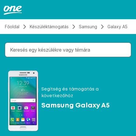
Átugrás, tovább a tartalomhoz
Főoldal
Készüléktámogatás
Samsung
Galaxy A5
Gépelés közben megjelennek a keresési javaslatok 
Segítség és támogatás a
következőhöz
Samsung Galaxy A5