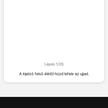
Lépés 1/28
Lépés 1/28
A kijelző felső élétől húzd lefele az ujjad.
A kijelző felső élétől húzd lefele az ujjad.
Kattints
a beállítások ikonra
.
Válaszd a
További hálózatok
lehetőséget.
Válaszd a
Mobilhálózatok
lehetőséget.
Válaszd a
Hozzáférési pontok neve
lehetőséget.