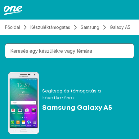
Átugrás, tovább a tartalomhoz
Főoldal
Készüléktámogatás
Samsung
Galaxy A5
Gépelés közben megjelennek a keresési javaslatok 
Segítség és támogatás a
következőhöz
Samsung Galaxy A5