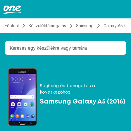
Átugrás, tovább a tartalomhoz
Főoldal
Készüléktámogatás
Samsung
Galaxy A5 (20
Gépelés közben megjelennek a keresési javaslatok 
Segítség és támogatás a
következőhöz
Samsung Galaxy A5 (2016)