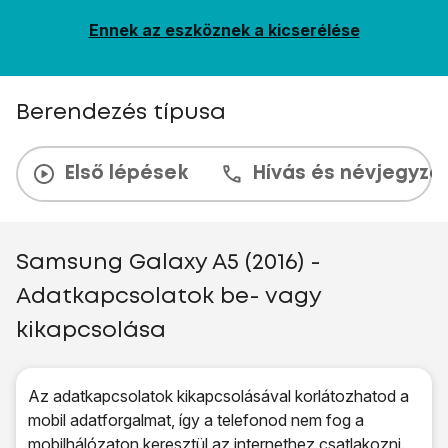
Ennek az eszköznek a kicserélése
Berendezés típusa
Első lépések
Hívás és névjegyzé
Samsung Galaxy A5 (2016) -
Adatkapcsolatok be- vagy
kikapcsolása
Az adatkapcsolatok kikapcsolásával korlátozhatod a
mobil adatforgalmat, így a telefonod nem fog a
mobilhálózaton keresztül az internethez csatlakozni.