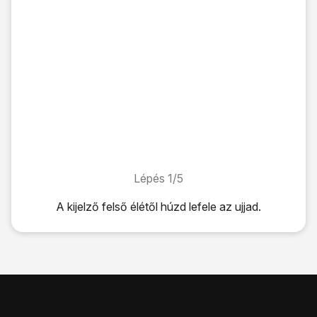
Lépés 1/5
Lépés 1/5
A kijelző felső élétől húzd lefele az ujjad.
A kijelző felső élétől húzd lefele az ujjad.
Válaszd a
Mobil int.kap.
lehetőséget a funkció be- vagy ki
Ha kikapcsolod a funkciót:
Válaszd az
OK
lehetőséget.
A befejezéshez és ahhoz, hogy visszatérhess a főképe