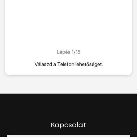
Lépés 1/15
Lépés 1/15
Válaszd a
Telefon
lehetőséget.
Válaszd a
Telefon
lehetőséget.
Válaszd az
EGYEBEK
lehetőséget.
Válaszd a
Beállítások
lehetőséget.
Válaszd az
Egyéb beállítások
lehetőséget.
Várj egy pillanatot, amíg a jelenlegi beállítások betöltődnek.
Válaszd a
Hívásátirányítás
lehetőséget.
Válaszd a
Hanghívás
lehetőséget.
Várj egy pillanatot, amíg a jelenlegi beállítások betöltődnek.
Kapcsolat
Válassz egyet az alábbi átirányítás-típusok közül: