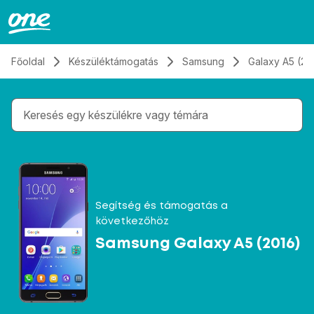
Átugrás, tovább a tartalomhoz
Főoldal
Készüléktámogatás
Samsung
Galaxy A5 (20
Gépelés közben megjelennek a keresési javaslatok 
Segítség és támogatás a
következőhöz
Samsung Galaxy A5 (2016)