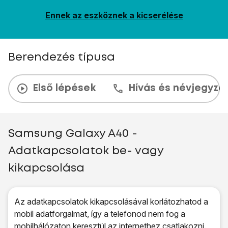
Ennek az eszköznek a kicserélése
Berendezés típusa
Első lépések
Hívás és névjegyzé
Samsung Galaxy A40 -
Adatkapcsolatok be- vagy
kikapcsolása
Az adatkapcsolatok kikapcsolásával korlátozhatod a
mobil adatforgalmat, így a telefonod nem fog a
mobilhálózaton keresztül az internethez csatlakozni.