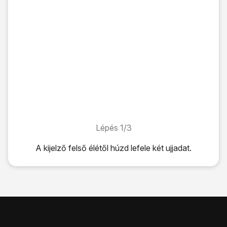
Lépés 1/3
Lépés 1/3
A kijelző felső élétől húzd lefele két ujjadat.
A kijelző felső élétől húzd lefele két ujjadat.
Kattints a
Mobil int.kap. ikonra
a funkció be- vagy kikapcs
A befejezéshez és ahhoz, hogy visszatérhess a kezdőkép