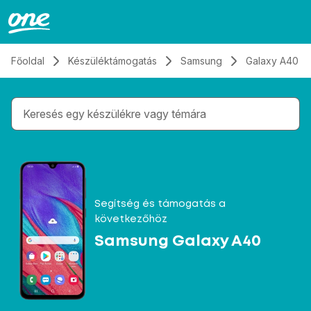
Átugrás, tovább a tartalomhoz
Főoldal
Készüléktámogatás
Samsung
Galaxy A40
Gépelés közben megjelennek a keresési javaslatok 
Segítség és támogatás a
következőhöz
Samsung Galaxy A40