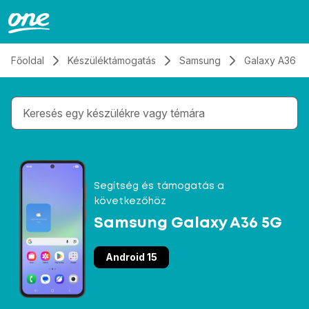
Átugrás, tovább a tartalomhoz
Főoldal
Készüléktámogatás
Samsung
Galaxy A36 5
Gépelés közben megjelennek a keresési javaslatok 
Segítség és támogatás a
következőhöz
Samsung Galaxy A36 5G
Android 15