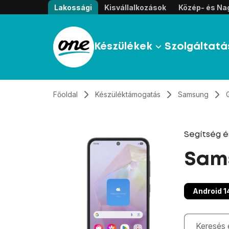
Átugrás, tovább a tartalomhoz
Lakossági
Kisvállalkozások
Közép- és Nag
Készülékek
Szolgáltatá
Főoldal
Készüléktámogatás
Samsung
Segítség 
Sams
Android 1
Gépelés kö