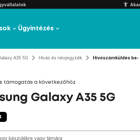
yvállalatok
Aka
sok
Ügyintézés
Galaxy A35 5G
Hívás és névjegyzék
Hívószámküldés be- 
és támogatás a következőhöz
ung Galaxy A35 5G
4
zben megjelennek a keresési javaslatok a mező alatt