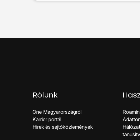
Kattints
a menü ikonra
Válaszd a
Beállítások
l
Válaszd a
Kiegészítő 
Válaszd a
Saját hívóa
Válaszd a
Mindig
lehet
Válaszd a
Soha
lehető
A befejezéshez, és a
Rólunk
Hasz
One Magyar országról
Roamin
Karrier portál
Adattör
Hírek és sajtóközlemények
Hálózat
tanusít