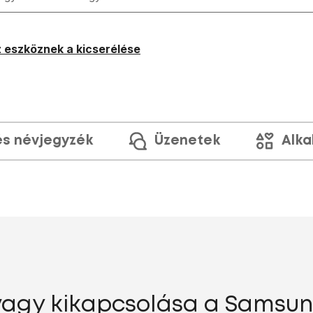
 eszköznek a kicserélése
és névjegyzék
Üzenetek
Alka
vagy kikapcsolása a Samsun