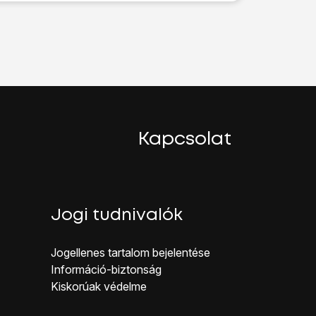
ombot
.
Kapcsolat
Jogi tudnivalók
Jogellenes ta rtalom bejelentése
Inf ormáció-biztonság
Kiskorúak véd elme