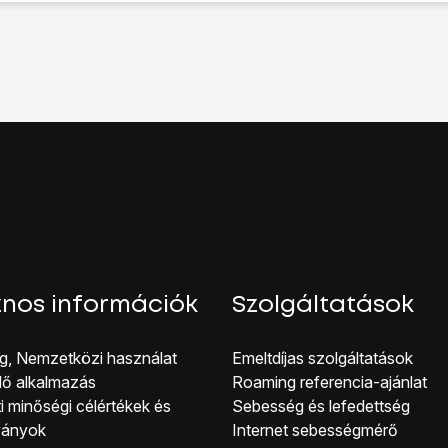
.
ehetőséget.
szolgáltatások
lehetőséget.
zonosító megjelenítése
lehetőséget.
őséget a hívószámküldés bekapcsolásához.
séget a hívószámküldés kikapcsolásához.
hhoz, hogy visszatérhess a főképernyőhöz, nyomd meg
a főg
nos információk
Szolgáltatások
g, Nemzetközi használat
Emeltdíjas szolgáltatások
lő alkalmazás
Roaming referencia-ajánlat
i minőségi célérté kek és
Sebesség és lefedettség
ványok
Internet sebességmérő