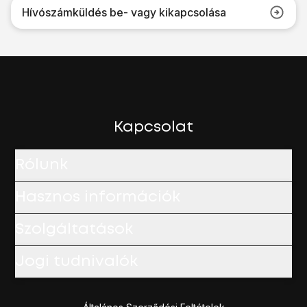
Hívószámküldés be- vagy kikapcsolása
Kapcsolat
Rólunk
Hasznos információk
Szolgáltatások
Jogi tudnivalók