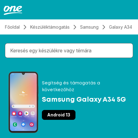
Átugrás, tovább a tartalomhoz
Főoldal
Készüléktámogatás
Samsung
Galaxy A34 5
Gépelés közben megjelennek a keresési javaslatok 
Segítség és támogatás a
következőhöz
Samsung Galaxy A34 5G
Android 13