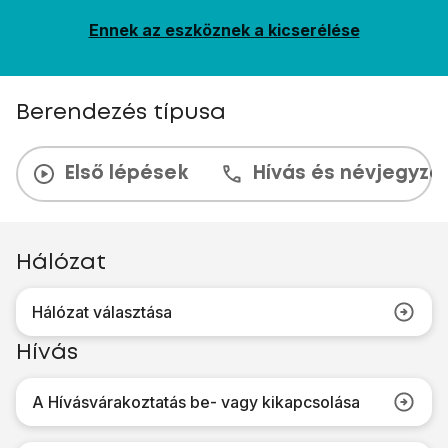
Ennek az eszköznek a kicserélése
Berendezés típusa
Első lépések
Hívás és névjegyzé
Hálózat
Hálózat választása
Hívás
A Hívásvárakoztatás be- vagy kikapcsolása