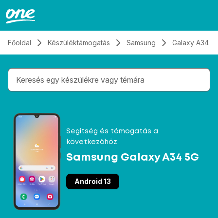
Átugrás, tovább a tartalomhoz
Főoldal
Készüléktámogatás
Samsung
Galaxy A34 5
Gépelés közben megjelennek a keresési javaslatok 
Segítség és támogatás a
következőhöz
Samsung Galaxy A34 5G
Android 13