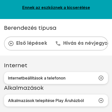
Ennek az eszköznek a kicserélése
Berendezés típusa
Első lépések
Hívás és névjegyzé
Internet
Internetbeállítások a telefonon
Alkalmazások
Alkalmazások telepítése Play Áruházból