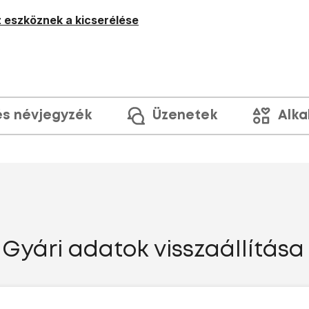
 eszköznek a kicserélése
és névjegyzék
Üzenetek
Alka
Gyári adatok visszaállítása