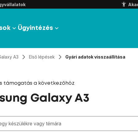
yvállalatok
Aka
sok
Ügyintézés
Galaxy A3
Első lépések
Gyári adatok visszaállítása
és támogatás a következőhöz
sung Galaxy A3
zben megjelennek a keresési javaslatok a mező alatt