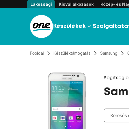
Átugrás, tovább a tartalomhoz
Lakossági
Kisvállalkozások
Közép- és Nag
Készülékek
Szolgáltatá
Főoldal
Készüléktámogatás
Samsung
Segítség 
Sam
Gépelés kö