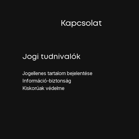
ijelzőn megjelenő utasításokat.
Kapcsolat
Jogi tudnivalók
Jogellenes ta rtalom bejelentése
Inf ormáció-biztonság
Kiskorúak véd elme