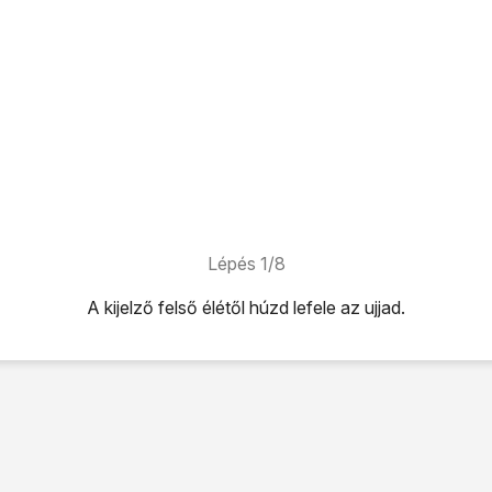
Lépés 1/8
A kijelző felső élétől húzd lefele az ujjad.
úzd lefele az ujjad.
ikonra
.
sszaállítás
lehetőséget.
 visszaállítása
lehetőséget.
szaállítása
lehetőséget.
lehetőséget.