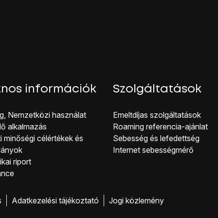
g a telefon visszaállítja a gyári beállításokat.
ójához és ahhoz, hogy üzemkész állapotba hozhasd, kövesd a k
nos információk
Szolgáltatások
g, Nemzetközi használat
Emeltdíjas szolgáltatások
lő alkalmazás
Roaming referencia-ajánlat
i minőségi célérté kek és
Sebesség és lefedettség
ványok
Internet sebességmérő
kai riport
ance
s
Adatkezelési tájékoztató
Jogi közlemény