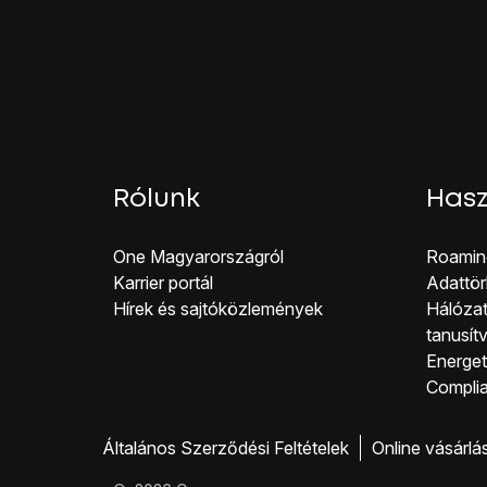
Várj egy pillanatot, amí
A telefon konfiguráci
Rólunk
Hasz
One Magyar országról
Roamin
Karrier portál
Adattör
Hírek és sajtóközlemények
Hálózat
tanusít
Energeti
Co mpli
Általános Szerződési Feltételek
Online vásárlá