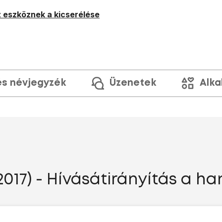
 eszköznek a kicserélése
és névjegyzék
Üzenetek
Alka
017) - Hívásátirányítás a h