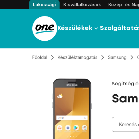
Átugrás, tovább a tartalomhoz
Lakossági
Kisvállalkozások
Közép- és Nag
Készülékek
Szolgáltatá
Főoldal
Készüléktámogatás
Samsung
Segítség 
Sams
Gépelés kö