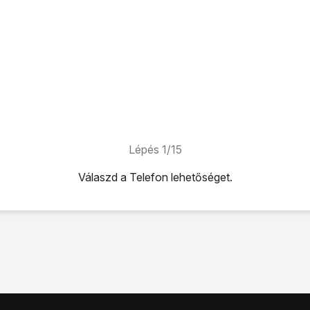
Lépés 1/15
Válaszd a
Telefon
lehetőséget.
tőséget.
.
ehetőséget.
lítások
lehetőséget.
g a jelenlegi beállítások betöltődnek.
ítás
lehetőséget.
ehetőséget.