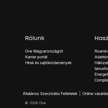
Várj egy pillanatot, amí
Válassz egyet az alább
Mindig
Ha foglalt
Ha nincs válasz
Ha nem elérhető
Írd be azt, hogy
+367
Rólunk
Hasz
A befejezéshez és ah
One Magyar országról
Roamin
Karrier portál
Adattör
Hírek és sajtóközlemények
Hálózat
tanusít
Energeti
Co mpli
Általános Szerződési Feltételek
Online vásárlá
©
2026
One