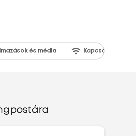
lmazások és média
Kapcsolatok
angpostára