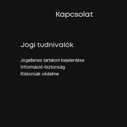
Kapcsolat
Jogi tudnivalók
dal gombot
.
Jogellenes ta rtalom bejelentése
Inf ormáció-biztonság
Kiskorúak véd elme