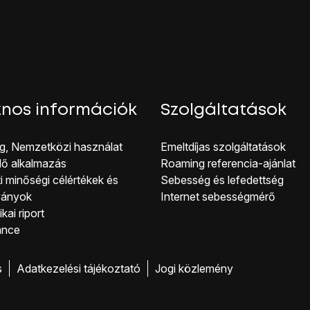
g a jelenlegi beállítások betöltődnek.
i átirányítás-típusok közül:
09090999
, és válaszd az
ENGEDÉLYEZÉS
lehetőséget.
nos információk
Szolgáltatások
hoz, hogy visszatérhess a főképernyőhöz, nyomd meg
a főol
g, Nemzetközi használat
Emeltdíjas szolgáltatások
lő alkalmazás
Roaming referencia-ajánlat
i minőségi célérté kek és
Sebesség és lefedettség
ványok
Internet sebességmérő
kai riport
ance
s
Adatkezelési tájékoztató
Jogi közlemény