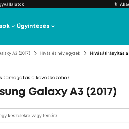
yvállalatok
Aka
sok
Ügyintézés
Galaxy A3 (2017)
Hívás és névjegyzék
Hívásátirányítás 
és támogatás a következőhöz
ung Galaxy A3 (2017)
zben megjelennek a keresési javaslatok a mező alatt