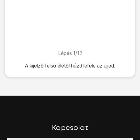
Lépés 1/12
Lépés 1/12
A kijelző felső élétől húzd lefele az ujjad.
A kijelző felső élétől húzd lefele az ujjad.
Kattints
a beállítások ikonra
.
Válaszd a
Fiókok
lehetőséget.
Válaszd a
Fiók hozzáadása
lehetőséget.
Válaszd a
Google
lehetőséget.
Válaszd
a szövegmezőt
, és írd be a Google fiókodhoz tar
Válaszd a
KÖVETKEZŐ
lehetőséget.
Válaszd
a szövegmezőt
, és írd be a Google Fiókodhoz tar
Kapcsolat
Válaszd a
KÖVETKEZŐ
lehetőséget.