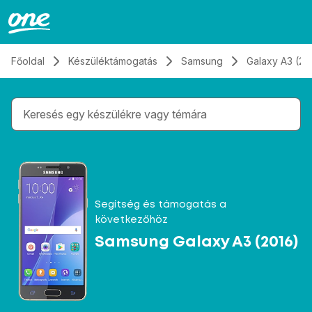
Átugrás, tovább a tartalomhoz
Főoldal
Készüléktámogatás
Samsung
Galaxy A3 (20
Gépelés közben megjelennek a keresési javaslatok 
Segítség és támogatás a
következőhöz
Samsung Galaxy A3 (2016)