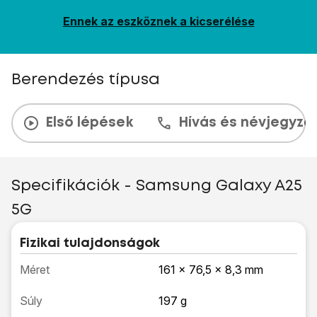
Ennek az eszköznek a kicserélése
Berendezés típusa
Első lépések
Hívás és névjegyzé
Specifikációk - Samsung Galaxy A25
5G
Fizikai tulajdonságok
Méret
161 x 76,5 x 8,3 mm
Súly
197 g