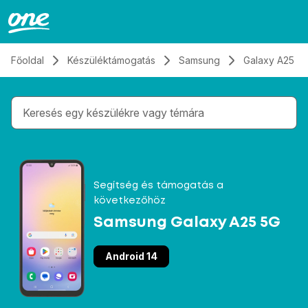
Átugrás, tovább a tartalomhoz
Főoldal
Készüléktámogatás
Samsung
Galaxy A25 5
Gépelés közben megjelennek a keresési javaslatok 
Segítség és támogatás a
következőhöz
Samsung Galaxy A25 5G
Android 14