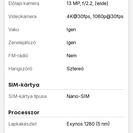
Előlapi kamera
13 MP, f/2.2, (wide)
Videokamera
4K@30fps, 1080p@30fps
Vaku
Igen
Zenelejátszó
Igen
FM-rádió
Nem
Hangszóró
Sztereó
SIM-kártya
SIM-kártya típusa
Nano-SIM
Processzor
Lapkakészlet
Exynos 1280 (5 nm)