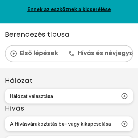
Ennek az eszköznek a kicserélése
Berendezés típusa
Első lépések
Hívás és névjegyzé
Hálózat
Hálózat választása
Hívás
A Hívásvárakoztatás be- vagy kikapcsolása