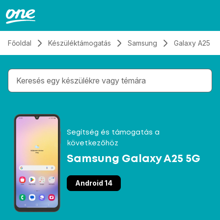
Átugrás, tovább a tartalomhoz
Főoldal
Készüléktámogatás
Samsung
Galaxy A25 5
Gépelés közben megjelennek a keresési javaslatok 
Segítség és támogatás a
következőhöz
Samsung Galaxy A25 5G
Android 14