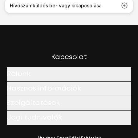
Hívószámküldés be- vagy kikapcsolása
Kapcsolat
Rólunk
Hasznos információk
Szolgáltatások
Jogi tudnivalók