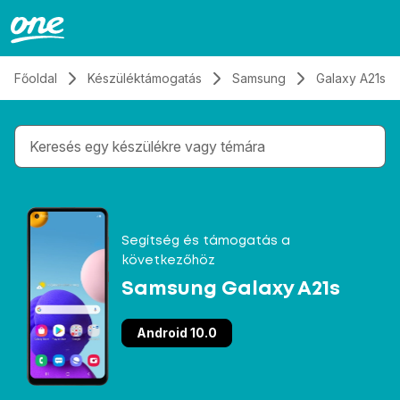
Átugrás, tovább a tartalomhoz
Főoldal
Készüléktámogatás
Samsung
Galaxy A21s
Gépelés közben megjelennek a keresési javaslatok 
Segítség és támogatás a
következőhöz
Samsung Galaxy A21s
Android 10.0