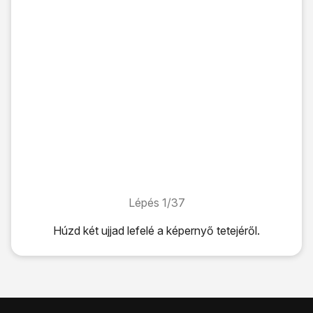
Lépés 1/37
Lépés 1/37
Húzd két ujjad
lefelé
a képernyő tetejéről.
Húzd két ujjad
lefelé
a képernyő tetejéről.
Kattints
a beállítások ikonra
.
Válaszd a
Fiókok és biztonsági mentés
lehetőséget.
Válaszd a
Fiókok
lehetőséget.