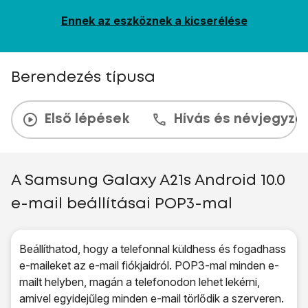
Ennek az eszköznek a kicserélése
Berendezés típusa
Első lépések
Hívás és névjegyzé
A Samsung Galaxy A21s Android 10.0
e-mail beállításai POP3-mal
Beállíthatod, hogy a telefonnal küldhess és fogadhass
e-maileket az e-mail fiókjaidról. POP3-mal minden e-
mailt helyben, magán a telefonodon lehet lekérni,
amivel egyidejűleg minden e-mail törlődik a szerveren.