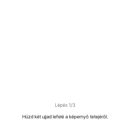
Lépés 1/3
Húzd két ujjad
lefelé
a képernyő tetejéről.
képernyő tetejéről.