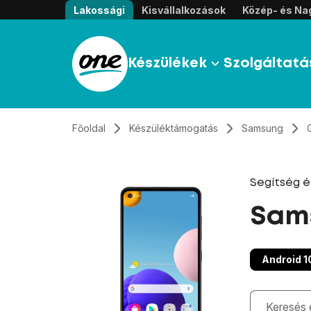
Átugrás, tovább a tartalomhoz
Lakossági
Kisvállalkozások
Közép- és Nag
Készülékek
Szolgáltatá
Főoldal
Készüléktámogatás
Samsung
Segítség 
Sams
Android 1
Gépelés kö