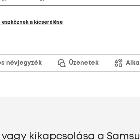
 eszköznek a kicserélése
és névjegyzék
Üzenetek
Alka
 vagy kikapcsolása a Samsu