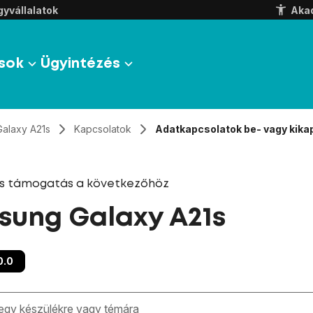
yvállalatok
Aka
sok
Ügyintézés
Galaxy A21s
Kapcsolatok
Adatkapcsolatok be- vagy kika
és támogatás a következőhöz
ung Galaxy A21s
0.0
zben megjelennek a keresési javaslatok a mező alatt