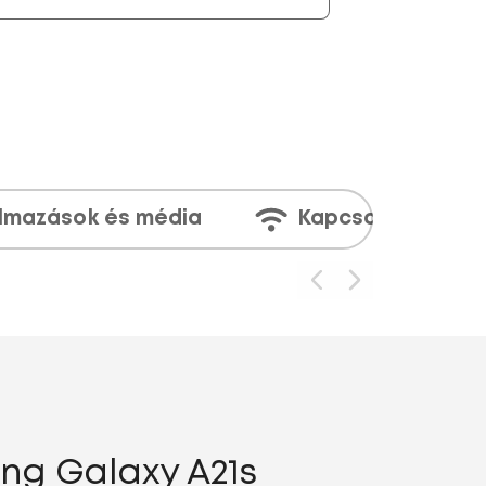
lmazások és média
Kapcsolatok
ng Galaxy A21s