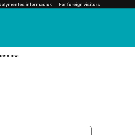
dálymentes információk
For foreign visitors
pcsolása