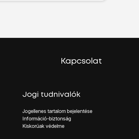
ombot
.
Kapcsolat
Jogi tudnivalók
Jogellenes ta rtalom bejelentése
Inf ormáció-biztonság
Kiskorúak véd elme