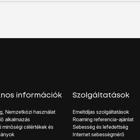
latok ikonra
a funkció be- vagy kikapcsolásához.
hhoz, hogy visszatérhess a főképernyőhöz, nyomd meg
a főg
nos információk
Szolgáltatások
g, Nemzetközi használat
Emeltdíjas szolgáltatások
lő alkalmazás
Roaming referencia-ajánlat
i minőségi célérté kek és
Sebesség és lefedettség
ványok
Internet sebességmérő