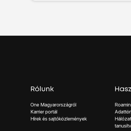
Kattints
az adatkapcso
A befejezéshez, és a
Rólunk
Hasz
One Magyar országról
Roamin
Karrier portál
Adattör
Hírek és sajtóközlemények
Hálózat
tanusít