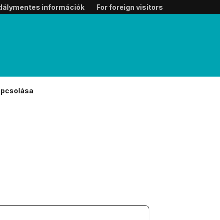
dálymentes információk
For foreign visitors
apcsolása