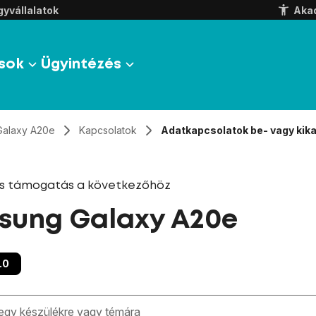
yvállalatok
Aka
sok
Ügyintézés
Galaxy A20e
Kapcsolatok
Adatkapcsolatok be- vagy kik
és támogatás a következőhöz
sung Galaxy A20e
.0
zben megjelennek a keresési javaslatok a mező alatt