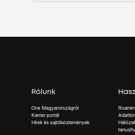
Kattints
az adatkapcso
A befejezéshez, és a
Rólunk
Hasz
One Magyar országról
Roamin
Karrier portál
Adattör
Hírek és sajtóközlemények
Hálózat
tanusít