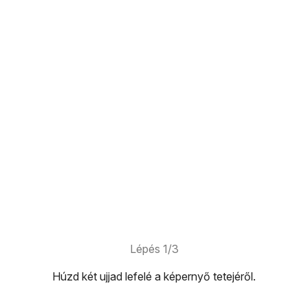
Lépés 1/3
Húzd két ujjad
lefelé
a képernyő tetejéről.
képernyő tetejéről.