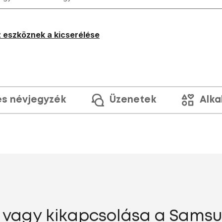
 eszköznek a kicserélése
és névjegyzék
Üzenetek
Alka
 vagy kikapcsolása a Sams