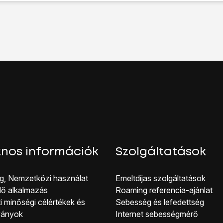
latok ikonra
a funkció be- vagy kikapcsolásához.
hhoz, hogy visszatérhess a főképernyőhöz, nyomd meg a
főg
nos információk
Szolgáltatások
g, Nemzetközi használat
Emeltdíjas szolgáltatások
lő alkalmazás
Roaming referencia-ajánlat
i minőségi célérté kek és
Sebesség és lefedettség
ványok
Internet sebességmérő