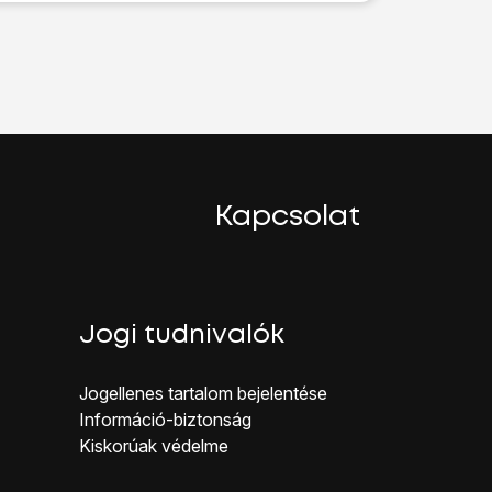
ombot
.
Kapcsolat
Jogi tudnivalók
Jogellenes ta rtalom bejelentése
Inf ormáció-biztonság
Kiskorúak véd elme