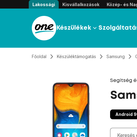
Átugrás, tovább a tartalomhoz
Lakossági
Kisvállalkozások
Közép- és Nag
Készülékek
Szolgáltatá
Főoldal
Készüléktámogatás
Samsung
Segítség 
Sam
Android 9
Gépelés kö