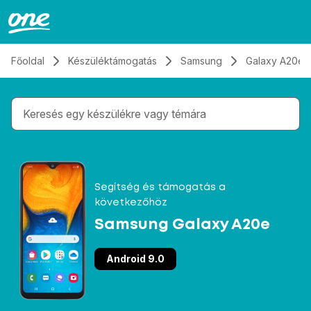
Átugrás, tovább a tartalomhoz
Főoldal
Készüléktámogatás
Samsung
Galaxy A20e
Gépelés közben megjelennek a keresési javaslatok 
Segítség és támogatás a
következőhöz
Samsung Galaxy A20e
Android 9.0