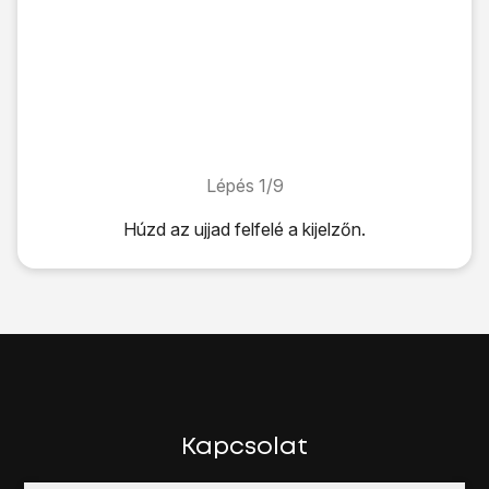
Lépés 1/9
Lépés 1/9
Húzd az ujjad felfelé
a kijelzőn.
Húzd az ujjad felfelé
a kijelzőn.
Válaszd a
Névjegyzék
lehetőséget.
Kattints
az új kontaktok ikonra
.
Nyisd le
a névjegyzéknél legördülő menüt
.
Válaszd a
Telefon
lehetőséget.
Kattints a
Név
mezőre, és írd be a kívánt nevet.
Kattints a
Telefon
mezőre, és írd be a kívánt telefonszámot
Kövesd a képernyőn megjelenő utasításokat további adato
Kapcsolat
Válaszd a
Mentés
lehetőséget.