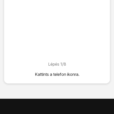
Lépés 1/8
Lépés 1/8
Kattints
a telefon ikonra
.
Kattints
a telefon ikonra
.
Kattints
a menü ikonra
.
Válaszd a
Beállítások
lehetőséget.
Válaszd a
Kiegészítő szolgáltatások
lehetőséget.
Válaszd a
Saját hívóazonosító megj.
lehetőséget a kiválasz
Válaszd a
Szám megjelenítése
lehetőséget a hívószámkül