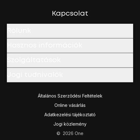
Válaszd a
Szám elrejtése
lehetőséget a hívószámküldés k
A befejezéshez, és ahhoz, hogy visszatérhess a főképe
Kapcsolat
Rólunk
Hasznos információk
Szolgáltatások
Jogi tudnivalók
Általános Szerződési Feltételek
Online vásárlás
Adatkezelési tájékoztató
Jogi közlemény
©
2026
One