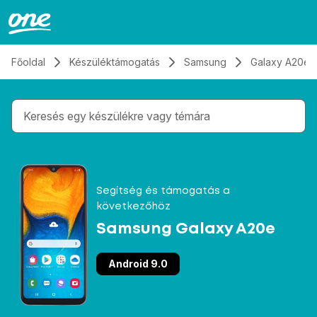
Átugrás, tovább a tartalomhoz
Főoldal
Készüléktámogatás
Samsung
Galaxy A20e
Gépelés közben megjelennek a keresési javaslatok 
Segítség és támogatás a
következőhöz
Samsung Galaxy A20e
Android 9.0