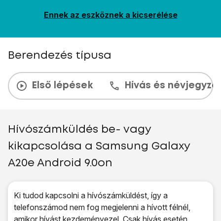
Ennek az eszköznek a kicserélése
Berendezés típusa
Első lépések
Hívás és névjegyzé
Hívószámküldés be- vagy
kikapcsolása a Samsung Galaxy
A20e Android 9.0on
Ki tudod kapcsolni a hívószámküldést, így a
telefonszámod nem fog megjelenni a hívott félnél,
amikor hívást kezdeményezel. Csak hívás esetén