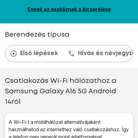
Ennek az eszköznek a kicserélése
Berendezés típusa
Első lépések
Hívás és névjegyzé
Csatlakozás Wi-Fi hálózathoz a
Samsung Galaxy A16 5G Android
14ról
A Wi-Fi-t a mobilhálózat alternatívájaként
használhatod az internethez való csatlakozáshoz. Így
a telefon nem generál mobil adatforgalmat.