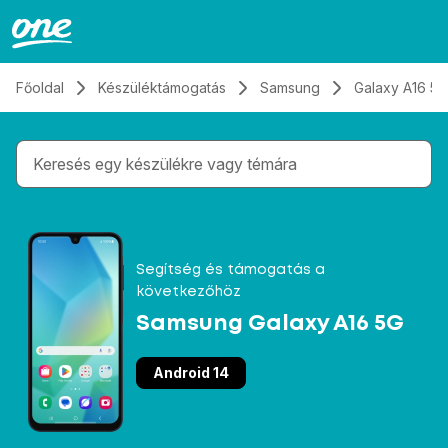
Átugrás, tovább a tartalomhoz
Főoldal
Készüléktámogatás
Samsung
Galaxy A16 5G
Gépelés közben megjelennek a keresési javaslatok 
Segítség és támogatás a
következőhöz
Samsung Galaxy A16 5G
Android 14