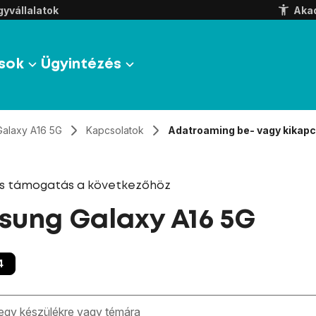
yvállalatok
Aka
sok
Ügyintézés
Galaxy A16 5G
Kapcsolatok
Adatroaming be- vagy kikap
és támogatás a következőhöz
ung Galaxy A16 5G
4
zben megjelennek a keresési javaslatok a mező alatt