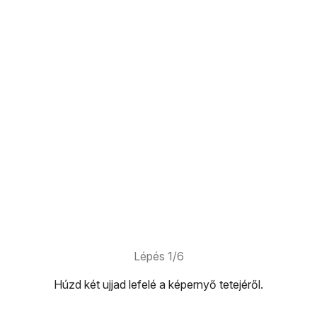
Lépés 1/6
Húzd két ujjad
lefelé
a képernyő tetejéről.
képernyő tetejéről.