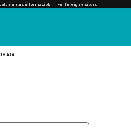
dálymentes információk
For foreign visitors
csolása