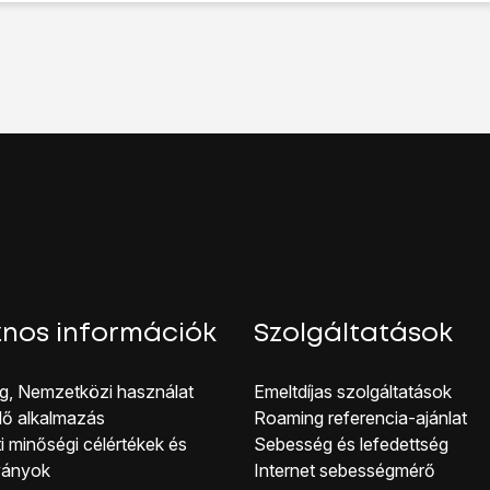
ikonra
.
k
lehetőséget.
tok
lehetőséget.
ng” melletti csúszkára
a funkció be- vagy kikapcsolásához.
hhoz, hogy visszatérhess a főképernyőhöz, nyomd meg
a főg
nos információk
Szolgáltatások
g, Nemzetközi használat
Emeltdíjas szolgáltatások
lő alkalmazás
Roaming referencia-ajánlat
i minőségi célérté kek és
Sebesség és lefedettség
ványok
Internet sebességmérő