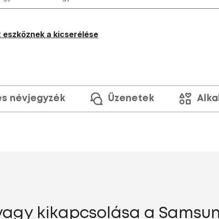
 eszköznek a kicserélése
és névjegyzék
Üzenetek
Alka
vagy kikapcsolása a Samsun