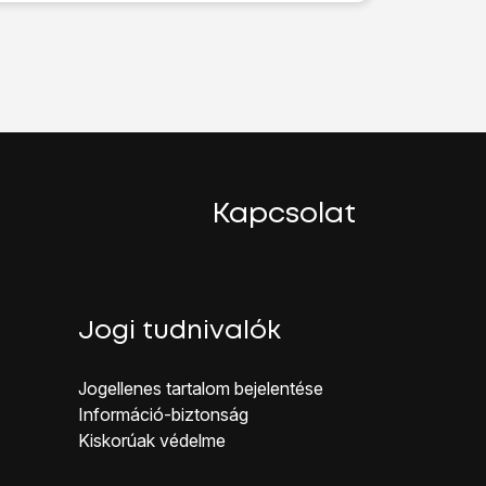
ombot
.
Kapcsolat
Jogi tudnivalók
Jogellenes ta rtalom bejelentése
Inf ormáció-biztonság
Kiskorúak véd elme