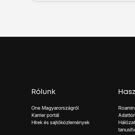
Kattints
a beállítások 
Válaszd a
Kapcsolato
Válaszd a
Mobilhálóza
Kattints
az „Adatroami
A befejezéshez, és a
Rólunk
Hasz
One Magyar országról
Roamin
Karrier portál
Adattör
Hírek és sajtóközlemények
Hálózat
tanusít