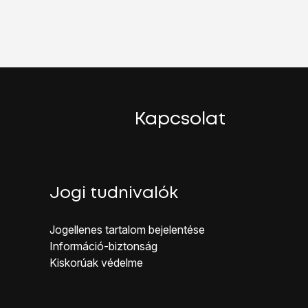
z.
ombot
.
Kapcsolat
Jogi tudnivalók
Jogellenes ta rtalom bejelentése
Inf ormáció-biztonság
Kiskorúak véd elme