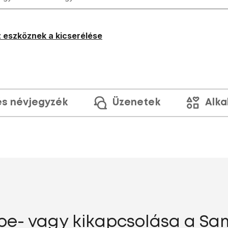
 eszköznek a kicserélése
és névjegyzék
Üzenetek
Alka
be- vagy kikapcsolása a Sa