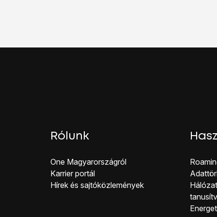
Válaszd a
Beállítások
l
Válaszd a
Kiegészítő 
Kattints
a „Hívásvárak
A befejezéshez, és a
Rólunk
Hasz
One Magyar országról
Roamin
Karrier portál
Adattör
Hírek és sajtóközlemények
Hálózat
tanusít
Energeti