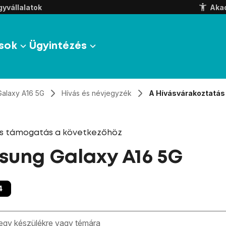
yvállalatok
Aka
sok
Ügyintézés
Galaxy A16 5G
Hívás és névjegyzék
A Hívásvárakoztatás
és támogatás a következőhöz
ung Galaxy A16 5G
4
zben megjelennek a keresési javaslatok a mező alatt