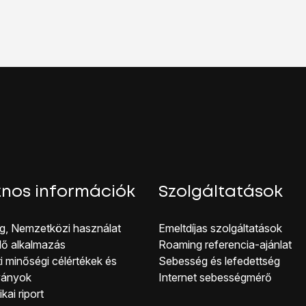
ehetőséget.
szolgáltatások
lehetőséget.
oztatás” melletti csúszkára
a funkció be- vagy kikapcsolásáho
hhoz, hogy visszatérhess a főképernyőhöz, nyomd meg
a főg
nos információk
Szolgáltatások
g, Nemzetközi használat
Emeltdíjas szolgáltatások
lő alkalmazás
Roaming referencia-ajánlat
i minőségi célérté kek és
Sebesség és lefedettség
ványok
Internet sebességmérő
kai riport