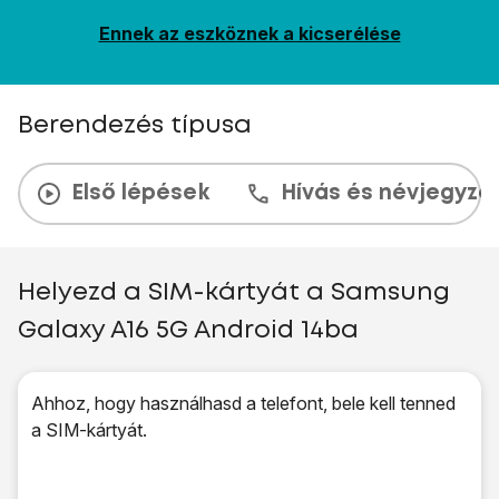
Ennek az eszköznek a kicserélése
Berendezés típusa
Első lépések
Hívás és névjegyzé
Helyezd a SIM-kártyát a Samsung
Galaxy A16 5G Android 14ba
Ahhoz, hogy használhasd a telefont, bele kell tenned
a SIM-kártyát.