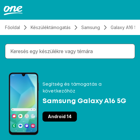
Átugrás, tovább a tartalomhoz
Főoldal
Készüléktámogatás
Samsung
Galaxy A16 5G
Gépelés közben megjelennek a keresési javaslatok 
Segítség és támogatás a
következőhöz
Samsung Galaxy A16 5G
Android 14