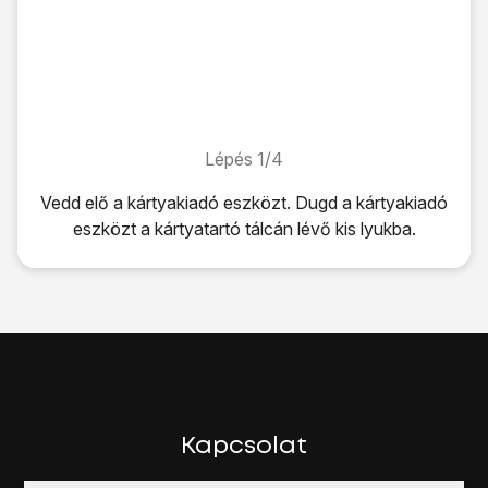
Lépés 1/4
Lépés 1/4
Vedd elő a kártyakiadó eszközt. Dugd a kártyakiadó
eszközt
a kártyatartó tálcán lévő kis lyukba
.
Vedd elő a kártyakiadó eszközt. Dugd a kártyakiadó eszk
Húzd ki a kártyatartó tálcát
a telefonból.
Fordítsd úgy a SIM-kártyát, hogy a SIM-kártya ferde sarka
Fontos, hogy a telefon csak nano SIM-kártyával működik.
Csúsztasd a kártyatartó tálcát
a telefonba.
Kapcsolat