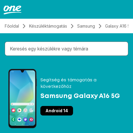
Átugrás, tovább a tartalomhoz
Főoldal
Készüléktámogatás
Samsung
Galaxy A16 5G
Gépelés közben megjelennek a keresési javaslatok 
Segítség és támogatás a
következőhöz
Samsung Galaxy A16 5G
Android 14