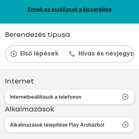
Ennek az eszköznek a kicserélése
Berendezés típusa
Első lépések
Hívás és névjegyzé
Internet
Internetbeállítások a telefonon
Alkalmazások
Alkalmazások telepítése Play Áruházból