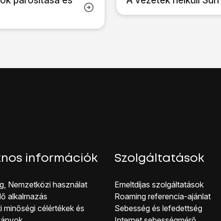
ók párosítása és
A vezeték nélküli Su
nos információk
Szolgáltatások
g, Nemzetközi használat
Emeltdíjas szolgáltatások
lő alkalmazás
Roaming referencia-ajánlat
i minőségi célérté kek és
Sebesség és lefedettség
ványok
Internet sebességmérő