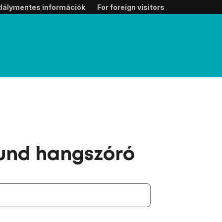
dálymentes információk
For foreign visitors
ound hangszóró