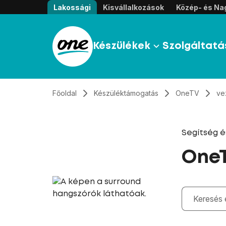
Átugrás, tovább a tartalomhoz
Lakossági
Kisvállalkozások
Közép- és Nag
Készülékek
Szolgáltatá
Főoldal
Készüléktámogatás
OneTV
ve
Segítség 
OneT
Gépelés kö