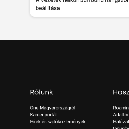
A vezeték nélküli Surround hangszór
beállítása
Rólunk
Hasz
One Magyar országról
Roamin
Karrier portál
Adattör
Hírek és sajtóközlemények
Hálózat
tanusít