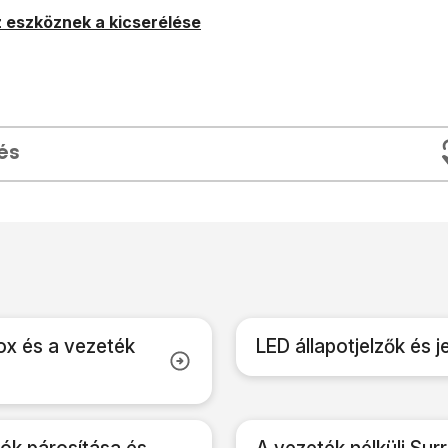
 eszköznek a kicserélése
és
ox és a vezeték
LED állapotjelzők és j