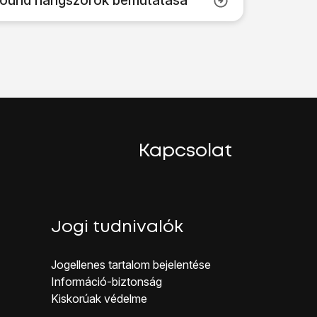
rround hangszórók bemutatása
Kapcsolat
Jogi tudnivalók
Jogellenes ta rtalom bejelentése
Inf ormáció-biztonság
Kiskorúak véd elme