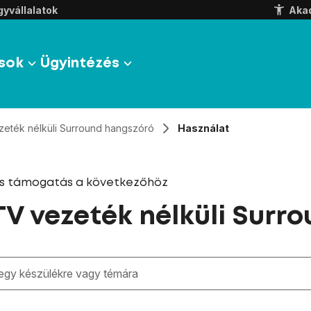
yvállalatok
Aka
sok
Ügyintézés
zeték nélküli Surround hangszóró
Használat
és támogatás a következőhöz
V vezeték nélküli Surr
zben megjelennek a keresési javaslatok a mező alatt