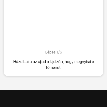
Lépés 1/6
Lépés 1/6
Húzd balra az ujjad a kijelzőn, hogy megnyisd a
főmenüt.
Húzd balra az ujjad a kijelzőn, hogy megnyisd a főmenüt.
Válaszd a
Beállítások
lehetőséget.
Válaszd a
mobil adatátvitel
lehetőséget.
Kattints az
"Adatkapcsolat" alatti mezőre
.
Válaszd a
bekapcsolva
vagy a
kikapcsolva
lehetőséget.
A befejezéshez és ahhoz, hogy visszatérhess a főképe