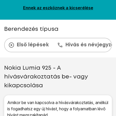
Ennek az eszköznek a kicserélése
Berendezés típusa
Első lépések
Hívás és névjegyzé
Nokia Lumia 925 - A
hívásvárakoztatás be- vagy
kikapcsolása
Amikor be van kapcsolva a hívásvárakoztatás, anélkül
is fogadhatsz egy új hívást, hogy a folyamatban lévő
hívást megszakítanád.