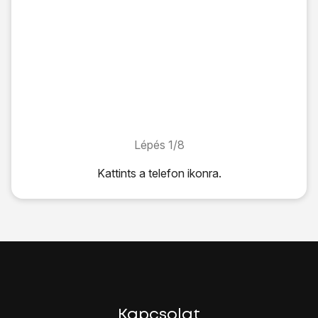
Lépés 1/8
Lépés 1/8
Kattints
a telefon ikonra
.
Kattints
a telefon ikonra
.
Kattints
a billentyűzet ikonra
.
A hívásvárakoztatás bekapcsolása:
Írd be azt, hogy
*43#
, és válaszd a
hívás
lehetőséget.
A hívásvárakoztatás kikapcsolása:
Írd be azt, hogy
#43#
, és válaszd a
hívás
lehetőséget.
Válaszd a
bezárás
lehetőséget.
A befejezéshez és ahhoz, hogy visszatérhess a kezdők
Kapcsolat