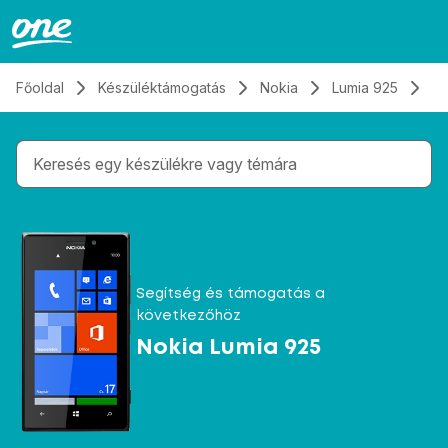
Átugrás, tovább a tartalomhoz
Főoldal
Készüléktámogatás
Nokia
Lumia 925
Hí
Gépelés közben megjelennek a keresési javaslatok 
Segítség és támogatás a
következőhöz
Nokia Lumia 925