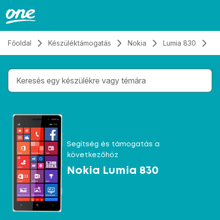
Átugrás, tovább a tartalomhoz
Főoldal
Készüléktámogatás
Nokia
Lumia 830
Ka
Gépelés közben megjelennek a keresési javaslatok 
Segítség és támogatás a
következőhöz
Nokia Lumia 830