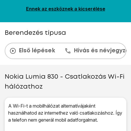
Ennek az eszköznek a kicserélése
Berendezés típusa
Első lépések
Hívás és névjegyzé
Nokia Lumia 830 - Csatlakozás Wi-Fi
hálózathoz
A Wi-Fi-t a mobilhálózat alternatívájaként
használhatod az internethez való csatlakozáshoz. Így
a telefon nem generál mobil adatforgalmat.