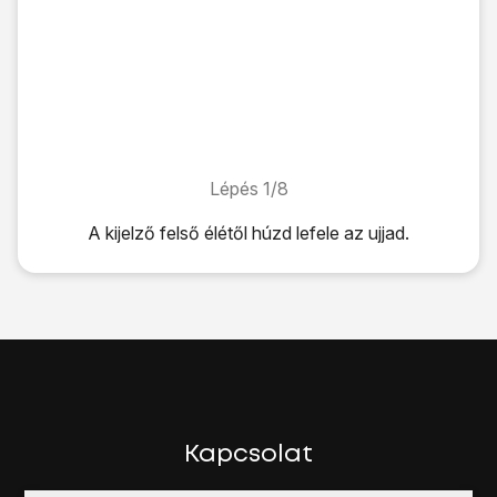
Lépés 1/8
Lépés 1/8
A kijelző felső élétől húzd lefele az ujjad.
A kijelző felső élétől húzd lefele az ujjad.
Válaszd a
MINDEN BEÁLLÍTÁS
lehetőséget.
Válaszd a
Wi-Fi
lehetőséget.
Kattints a
"Wi-Fi elérés" melletti csúszkára
úgy, hogy a kij
Megjelenik a kijelzőn az elérhető Wi-Fi hálózatok listája.
Válaszd ki
a kívánt Wi-Fi hálózatot
.
Ha biztonsági beállításokat kell megadnod, kövesd a kijel
A befejezéshez és ahhoz, hogy visszatérhess a főképe
Kapcsolat