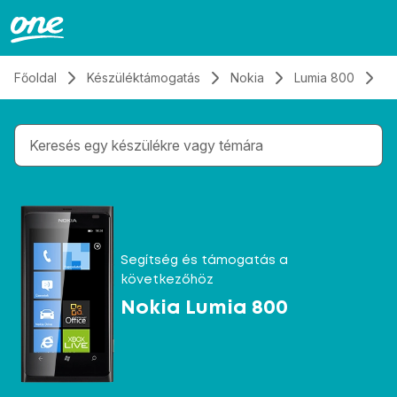
Átugrás, tovább a tartalomhoz
Főoldal
Készüléktámogatás
Nokia
Lumia 800
Ü
Gépelés közben megjelennek a keresési javaslatok 
Segítség és támogatás a
következőhöz
Nokia Lumia 800