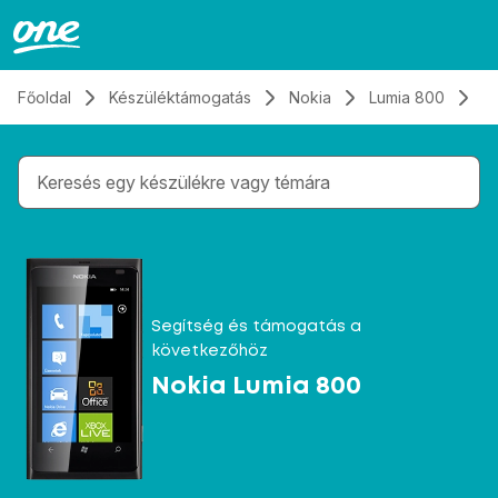
Átugrás, tovább a tartalomhoz
Főoldal
Készüléktámogatás
Nokia
Lumia 800
H
Gépelés közben megjelennek a keresési javaslatok 
Segítség és támogatás a
következőhöz
Nokia Lumia 800