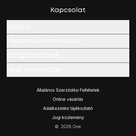
A befejezéshez és ahhoz, hogy visszatérhess a készenlé
Kapcsolat
Rólunk
Hasznos információk
Szolgáltatások
Jogi tudnivalók
Általános Szerződési Feltételek
Online vásárlás
Adatkezelési tájékoztató
Jogi közlemény
©
2026
One