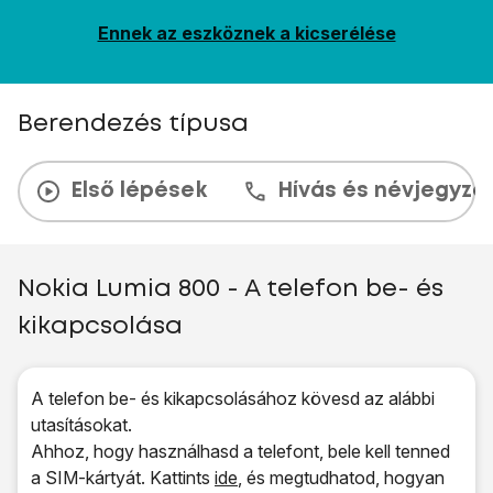
Ennek az eszköznek a kicserélése
Berendezés típusa
Első lépések
Hívás és névjegyzé
Nokia Lumia 800 - A telefon be- és
kikapcsolása
A telefon be- és kikapcsolásához kövesd az alábbi
utasításokat.
Ahhoz, hogy használhasd a telefont, bele kell tenned
a SIM-kártyát. Kattints
ide
, és megtudhatod, hogyan