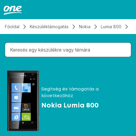
Átugrás, tovább a tartalomhoz
Főoldal
Készüléktámogatás
Nokia
Lumia 800
El
Gépelés közben megjelennek a keresési javaslatok 
Segítség és támogatás a
következőhöz
Nokia Lumia 800