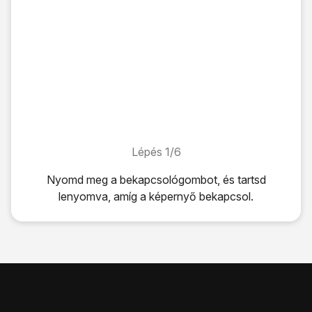
Lépés 1/6
Lépés 1/6
Nyomd meg
a bekapcsológombot
, és tartsd
lenyomva, amíg a képernyő bekapcsol.
Nyomd meg
a bekapcsológombot
, és tartsd lenyomva, a
Írd be a PIN-kódot, és válaszd a
bevitel
lehetőséget.
Ha a telefon elutasítja a SIM-kártyát:
Fordulj a kereskedőhöz vagy a szolgáltatóhoz, ahol vetted 
Nyomd meg
a bekapcsológombot
, és egy pillanatig tarts
A telefon kikapcsolásához felülről lefele húzd végig az ujja