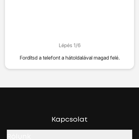
Lépés 1/6
Lépés 1/6
Fordítsd a telefont a hátoldalával magad felé.
Fordítsd a telefont a hátoldalával magad felé.
A hátlap jobb felső sarkát
fogva emeld le a hátlapot.
Fordítsd a SIM-kártyát úgy, ahogy
a SIM-tálca melletti ábr
Told be a SIM-kártyát
a tálcába.
Először az akkumulátor alsó részét helyezd a telefonba úg
Helyezd a hátlapot a telefonra, és
rögzítsd a helyére
.
Kapcsolat
Rólunk