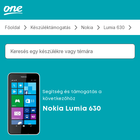
Átugrás, tovább a tartalomhoz
Főoldal
Készüléktámogatás
Nokia
Lumia 630
El
Gépelés közben megjelennek a keresési javaslatok 
Segítség és támogatás a
következőhöz
Nokia Lumia 630