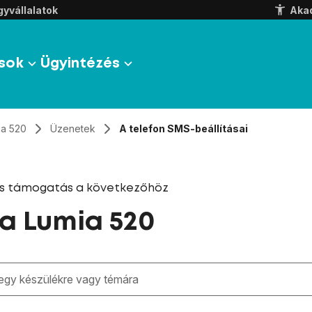
yvállalatok
Aka
sok
Ügyintézés
ia 520
Üzenetek
A telefon SMS-beállításai
és támogatás a következőhöz
a Lumia 520
zben megjelennek a keresési javaslatok a mező alatt