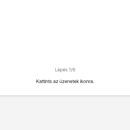
Lépés 1/6
Kattints
az üzenetek ikonra
.
konra
.
 alsó sarkában található
a pontokra
.
ehetőséget.
ont száma" alatti mezőre
.
09996500
, és válaszd a
mentés
lehetőséget.
hoz, hogy visszatérhess a kezdőképernyőhöz, nyomd meg
a 