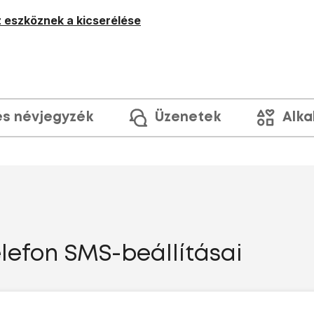
 eszköznek a kicserélése
és névjegyzék
Üzenetek
Alka
elefon SMS-beállításai