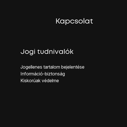
Kapcsolat
Jogi tudnivalók
Jogellenes ta rtalom bejelentése
Inf ormáció-biztonság
Kiskorúak véd elme