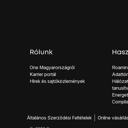
Rólunk
Hasz
One Magyar országról
Roamin
Karrier portál
Adattör
Hírek és sajtóközlemények
Hálózat
tanusít
Energeti
Co mpli
Általános Szerződési Feltételek
Online vásárlá