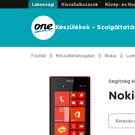
Átugrás, tovább a tartalomhoz
Lakossági
Kisvállalkozások
Közép- és Nag
Készülékek
Szolgáltatá
Főoldal
Készüléktámogatás
Nokia
Lum
Segítség 
Noki
Gépelés kö