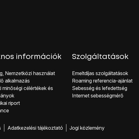
nos információk
Szolgáltatások
g, Nemzetközi használat
Emeltdíjas szolgáltatások
lő alkalmazás
Roaming referencia-ajánlat
i minőségi célérté kek és
Sebesség és lefedettség
ványok
Internet sebességmérő
kai riport
ance
s
Adatkezelési tájékoztató
Jogi közlemény