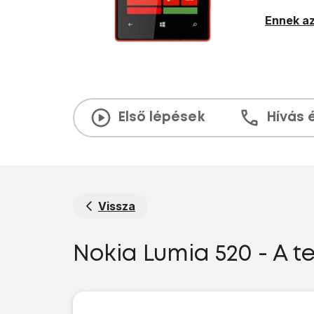
Ennek az
Első lépések
Hívás 
Vissza
Nokia Lumia 520 - A t