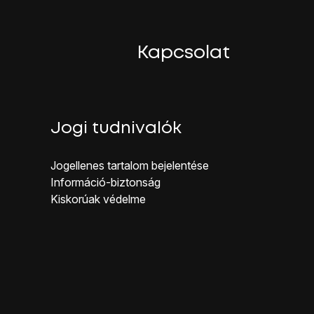
Kapcsolat
Jogi tudnivalók
Jogellenes ta rtalom bejelentése
Inf ormáció-biztonság
Kiskorúak véd elme