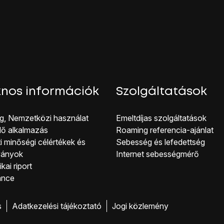
nos információk
Szolgáltatások
g, Nemzetközi használat
Emeltdíjas szolgáltatások
lő alkalmazás
Roaming referencia-ajánlat
i minőségi célérté kek és
Sebesség és lefedettség
ványok
Internet sebességmérő
kai riport
ance
s
Adatkezelési tájékoztató
Jogi közlemény