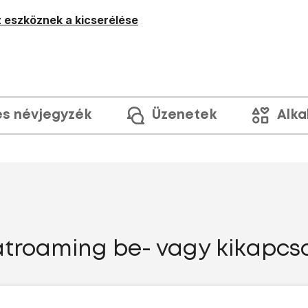
 eszköznek a kicserélése
és névjegyzék
Üzenetek
Alka
atroaming be- vagy kikapcs