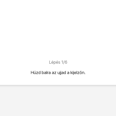
Lépés 1/6
Húzd balra az ujjad a kijelzőn.
ijelzőn.
ehetőséget.
vitel
lehetőséget.
g beállításai" alatti mezőre
.
kapcsolása
vagy a
roaming kikapcsolása
lehetőséget.
hoz, hogy visszatérhess a kezdőképernyőhöz, nyomd meg
a 