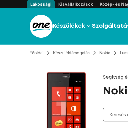
Átugrás, tovább a tartalomhoz
Lakossági
Kisvállalkozások
Közép- és Nag
Készülékek
Szolgáltatá
Főoldal
Készüléktámogatás
Nokia
Lum
Segítség 
Noki
Gépelés kö