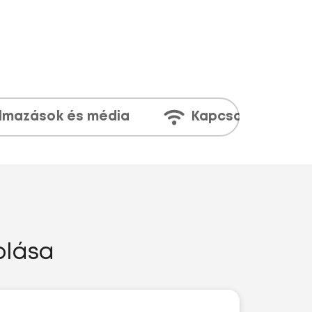
lmazások és média
Kapcsolatok
olása