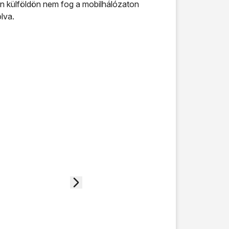
on külföldön nem fog a mobilhálózaton
lva.