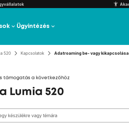
yvállalatok
Aka
sok
Ügyintézés
ia 520
Kapcsolatok
Adatroaming be- vagy kikapcsolása
és támogatás a következőhöz
a Lumia 520
zben megjelennek a keresési javaslatok a mező alatt