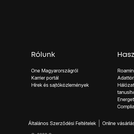
Rólunk
Hasz
One Magyar országról
Roamin
Karrier portál
Adattör
Hírek és sajtóközlemények
Hálózat
tanusít
Energeti
Co mpli
Általános Szerződési Feltételek
Online vásárlá