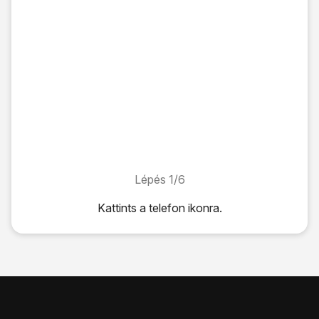
Lépés 1/6
Lépés 1/6
Kattints
a telefon ikonra
.
Kattints
a telefon ikonra
.
Kattints a kijelző jobb alsó sarkában található
pontokra
.
Válaszd a
beállítások
lehetőséget.
Kattints a
"SIM kártya védelme PIN kóddal" melletti csúsz
Írd be a PIN-kódot, és válaszd a
bevitel
lehetőséget.
A befejezéshez és ahhoz, hogy visszatérhess a főképe