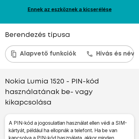
Ennek az eszköznek a kicserélése
Berendezés típusa
Alapvető funkciók
Hívás és névj
Nokia Lumia 1520 - PIN-kód
használatának be- vagy
kikapcsolása
A PIN-kód a jogosulatlan használat ellen védi a SIM-
kártyát, például ha ellopnák a telefont. Ha be van
kapcsolva a PIN-kód használata, akkor minden