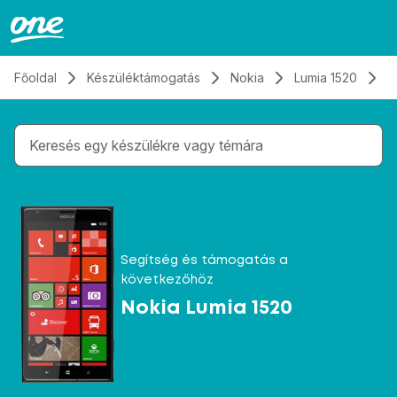
Átugrás, tovább a tartalomhoz
Főoldal
Készüléktámogatás
Nokia
Lumia 1520
A
Gépelés közben megjelennek a keresési javaslatok 
Segítség és támogatás a
következőhöz
Nokia Lumia 1520