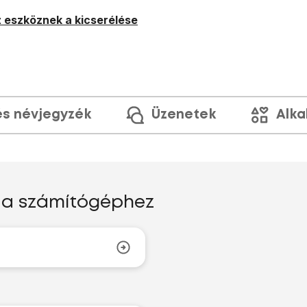
 eszköznek a kicserélése
és névjegyzék
Üzenetek
Alka
a a számítógéphez