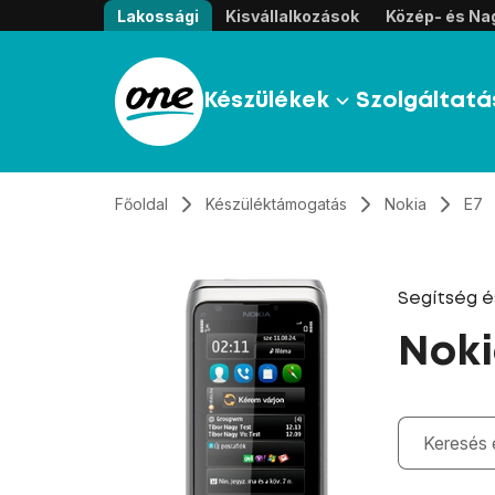
Átugrás, tovább a tartalomhoz
Lakossági
Kisvállalkozások
Közép- és Nag
Készülékek
Szolgáltatá
Főoldal
Készüléktámogatás
Nokia
E7
Segítség 
Noki
Gépelés kö