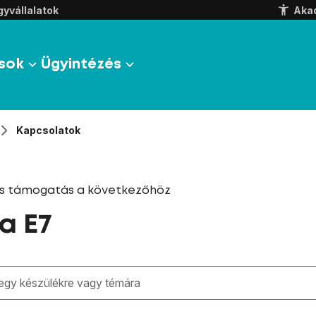
yvállalatok
Aka
sok
Ügyintézés
Kapcsolatok
és támogatás a következőhöz
a E7
zben megjelennek a keresési javaslatok a mező alatt