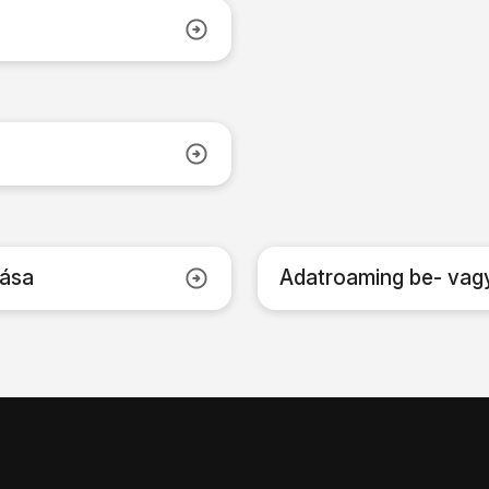
lása
Adatroaming be- vag