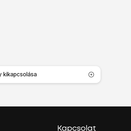
y kikapcsolása
Kapcsolat