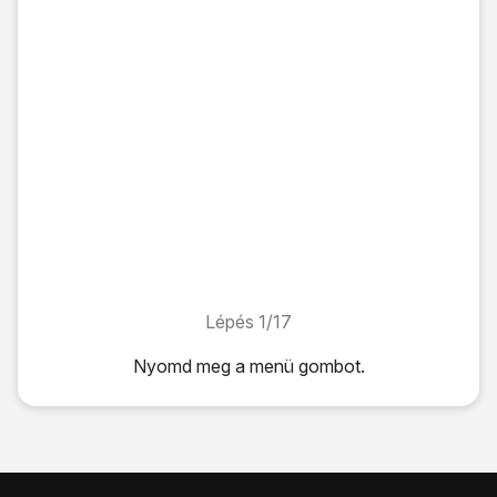
Lépés 1/17
Lépés 1/17
Nyomd meg
a menü gombot
.
Nyomd meg
a menü gombot
.
Válaszd a
Beállítások
lehetőséget.
Válaszd a
Hívás
lehetőséget.
Válaszd a
Hívásátirányítás
lehetőséget.