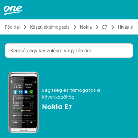
Átugrás, tovább a tartalomhoz
Főoldal
Készüléktámogatás
Nokia
E7
Hívás és
Gépelés közben megjelennek a keresési javaslatok 
Segítség és támogatás a
következőhöz
Nokia E7