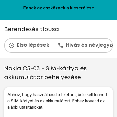
Ennek az eszköznek a kicserélése
Berendezés típusa
Első lépések
Hívás és névjegyzé
Nokia C5-03 - SIM-kártya és
akkumulátor behelyezése
Ahhoz, hogy használhasd a telefont, bele kell tenned
a SIM-kártyát és az akkumulátort. Ehhez kövesd az
alábbi utasításokat!