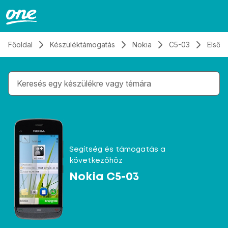
Átugrás, tovább a tartalomhoz
Főoldal
Készüléktámogatás
Nokia
C5-03
Első 
Gépelés közben megjelennek a keresési javaslatok 
Segítség és támogatás a
következőhöz
Nokia C5-03