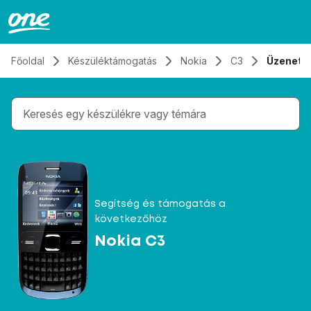
Átugrás, tovább a tartalomhoz
Főoldal
Készüléktámogatás
Nokia
C3
Üzenete
Gépelés közben megjelennek a keresési javaslatok 
Segítség és támogatás a
következőhöz
Nokia C3