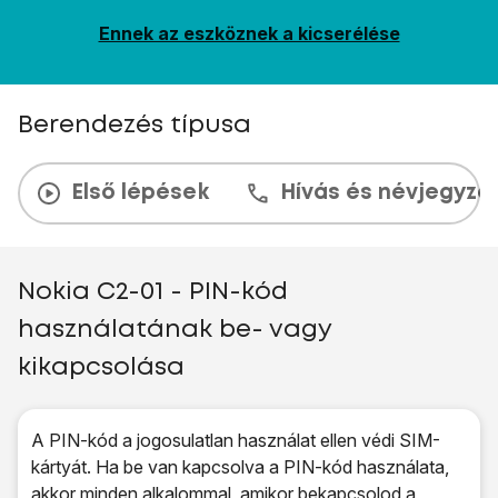
Ennek az eszköznek a kicserélése
Berendezés típusa
Első lépések
Hívás és névjegyzé
Nokia C2-01 - PIN-kód
használatának be- vagy
kikapcsolása
A PIN-kód a jogosulatlan használat ellen védi SIM-
kártyát. Ha be van kapcsolva a PIN-kód használata,
akkor minden alkalommal, amikor bekapcsolod a