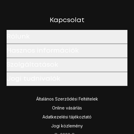
Írd be a PIN-kódot, és nyomd meg
a vezérlőgombot
.
A befejezéshez és ahhoz, hogy visszatérhess a készenlé
Kapcsolat
Rólunk
Hasznos információk
Szolgáltatások
Jogi tudnivalók
Általános Szerződési Feltételek
Online vásárlás
Adatkezelési tájékoztató
Jogi közlemény