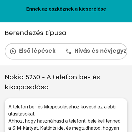
Ennek az eszköznek a kicserélése
Berendezés típusa
Első lépések
Hívás és névjegyzé
Nokia 5230 - A telefon be- és
kikapcsolása
A telefon be- és kikapcsolásához kövesd az alábbi
utasításokat.
Ahhoz, hogy használhasd a telefont, bele kell tenned
a SIM-kártyát. Kattints
ide
, és megtudhatod, hogyan