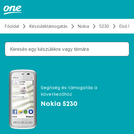
Átugrás, tovább a tartalomhoz
Főoldal
Készüléktámogatás
Nokia
5230
Első lé
Gépelés közben megjelennek a keresési javaslatok 
Segítség és támogatás a
következőhöz
Nokia 5230