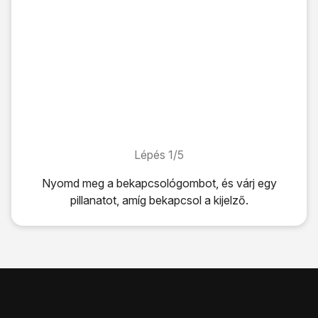
Lépés 1/5
Lépés 1/5
Nyomd meg
a bekapcsológombot
, és várj egy
pillanatot, amíg bekapcsol a kijelző.
Nyomd meg
a bekapcsológombot
, és várj egy pillanatot, 
Írd be a PIN-kódot, és válaszd az
OK
lehetőséget.
Ha a telefon elutasítja a SIM-kártyát:
Fordulj a kereskedőhöz vagy a szolgáltatóhoz, ahol vetted 
Nyomd meg
a bekapcsológombot
, és egy pillanatig tarts