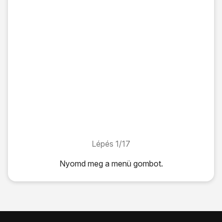
Lépés 1/17
Lépés 1/17
Nyomd meg
a menü gombot
.
Nyomd meg
a menü gombot
.
Válaszd a
Beállítások
lehetőséget.
Válaszd a
Hívás
lehetőséget.
Válaszd a
Hívásátirányítás
lehetőséget.