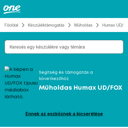
Átugrás, tovább a tartalomhoz
Főoldal
Készüléktámogatás
Műholdas
Humax UD/F
Gépelés közben megjelennek a keresési javaslatok 
Segítség és támogatás a
következőhöz
Műholdas Humax UD/FOX
Ennek az eszköznek a kicserélése