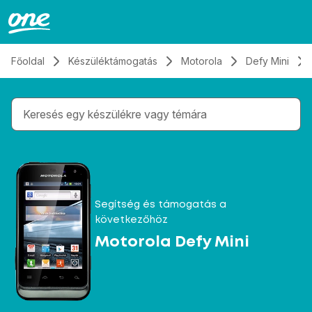
Átugrás, tovább a tartalomhoz
Főoldal
Készüléktámogatás
Motorola
Defy Mini
Gépelés közben megjelennek a keresési javaslatok 
Segítség és támogatás a
következőhöz
Motorola Defy Mini