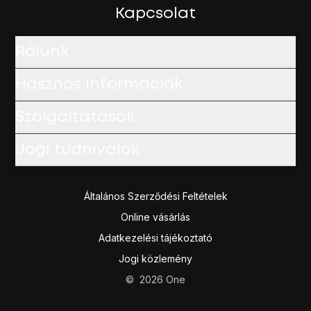
A befejezéshez és ahhoz, hogy visszatérhess a készenlé
Kapcsolat
Rólunk
Hasznos információk
Szolgáltatások
Jogi tudnivalók
Általános Szerződési Feltételek
Online vásárlás
Adatkezelési tájékoztató
Jogi közlemény
©
2026
One