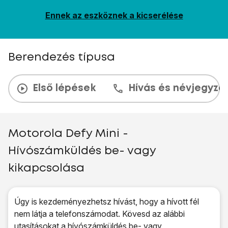
Ennek az eszköznek a kicserélése
Berendezés típusa
Első lépések
Hívás és névjegyzé
Motorola Defy Mini -
Hívószámküldés be- vagy
kikapcsolása
Úgy is kezdeményezhetsz hívást, hogy a hívott fél
nem látja a telefonszámodat. Kövesd az alábbi
utasításokat a hívószámküldés be- vagy