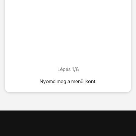
Lépés 1/8
Lépés 1/8
Nyomd meg
a menü ikont
.
Nyomd meg
a menü ikont
.
Válaszd a
Beállítások
lehetőséget.
Válaszd a
Hívásbeállítások
lehetőséget.
Válaszd a
Hívási funkció beállítások
lehetőséget.
Válaszd a
További beállítások
lehetőséget.
Válaszd a
Hívóazonosító
lehetőséget.
Válaszd a
Hálózati alapértelmezés
, a
Szám elrejtése
vagy