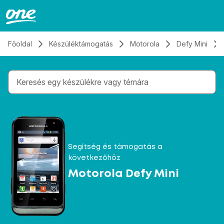
Átugrás, tovább a tartalomhoz
Főoldal
Készüléktámogatás
Motorola
Defy Mini
Gépelés közben megjelennek a keresési javaslatok 
Segítség és támogatás a
következőhöz
Motorola Defy Mini