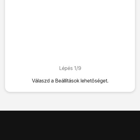
Lépés 1/9
Lépés 1/9
Válaszd a
Beállítások
lehetőséget.
Válaszd a
Beállítások
lehetőséget.
Válaszd a
Hálózat
lehetőséget.
Válaszd a
Mobilhálózatok
lehetőséget.
Kattints
a kívánt SIM-kártyára
.
Válaszd a
Hálózat választás
lehetőséget.
Válaszd a
Hálózat keresés
lehetőséget, és várj, amíg a tel
Válaszd ki
a kívánt hálózatot
.