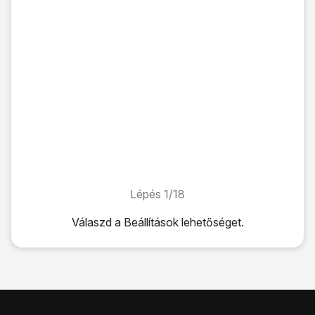
Lépés 1/18
Lépés 1/18
Válaszd a
Beállítások
lehetőséget.
Válaszd a
Beállítások
lehetőséget.
Válaszd az
Általános
lehetőséget.
Válaszd a
Záróképernyő és biztonság
lehetőséget.
Válaszd az
Ujjlenyomatok
lehetőséget.
Válaszd a
KÖVETKEZŐ
lehetőséget.