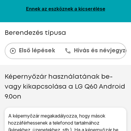
Ennek az eszköznek a kicserélése
Berendezés típusa
Első lépések
Hívás és névjegyzé
Képernyőzár használatának be-
vagy kikapcsolása a LG Q60 Android
9.0on
A képernyőzár megakadályozza, hogy mások
hozzáférhessenek a telefonod tartalmához
(képekhez, üzenetekhez, stb.). Ha a képernyőzár be