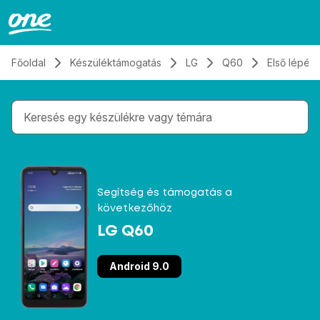
Átugrás, tovább a tartalomhoz
Főoldal
Készüléktámogatás
LG
Q60
Első lépés
Gépelés közben megjelennek a keresési javaslatok 
Segítség és támogatás a
következőhöz
LG Q60
Android 9.0