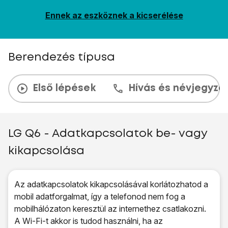
Ennek az eszköznek a kicserélése
Berendezés típusa
Első lépések
Hívás és névjegyzé
LG Q6 - Adatkapcsolatok be- vagy
kikapcsolása
Az adatkapcsolatok kikapcsolásával korlátozhatod a
mobil adatforgalmat, így a telefonod nem fog a
mobilhálózaton keresztül az internethez csatlakozni.
A Wi-Fi-t akkor is tudod használni, ha az