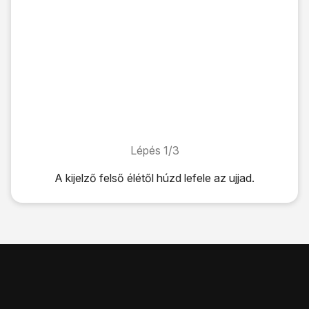
Lépés 1/3
Lépés 1/3
A kijelző felső élétől húzd lefele az ujjad.
A kijelző felső élétől húzd lefele az ujjad.
Válaszd az
Adat
lehetőséget a funkció be- vagy kikapcso
A befejezéshez és ahhoz, hogy visszatérhess a kezdő