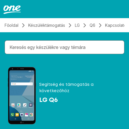
Átugrás, tovább a tartalomhoz
Főoldal
Készüléktámogatás
LG
Q6
Kapcsolatok
Gépelés közben megjelennek a keresési javaslatok 
Segítség és támogatás a
következőhöz
LG Q6